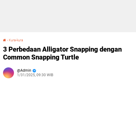
›
Kura-kura
3 Perbedaan Alligator Snapping dengan Common Snapping Turtle
3 Perbedaan Alligator Snapping dengan
Common Snapping Turtle
Admin
1/31/2025, 09:30 WIB