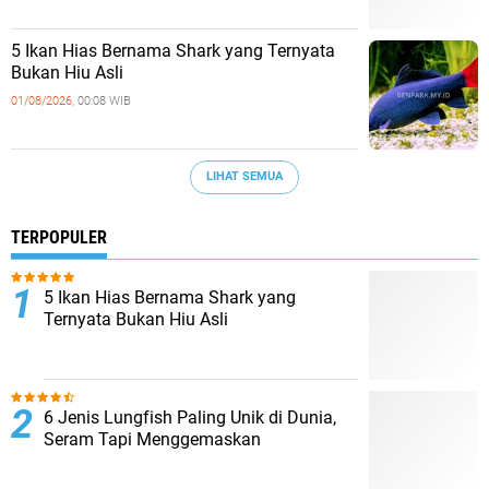
5 Ikan Hias Bernama Shark yang Ternyata
Bukan Hiu Asli
01/08/2026,
00:08 WIB
LIHAT SEMUA
TERPOPULER
5 Ikan Hias Bernama Shark yang
Ternyata Bukan Hiu Asli
6 Jenis Lungfish Paling Unik di Dunia,
Seram Tapi Menggemaskan