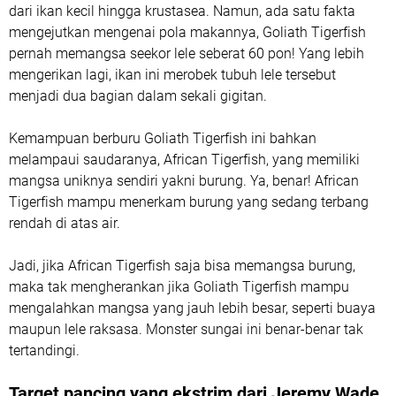
dari ikan kecil hingga krustasea. Namun, ada satu fakta
mengejutkan mengenai pola makannya, Goliath Tigerfish
pernah memangsa seekor lele seberat 60 pon! Yang lebih
mengerikan lagi, ikan ini merobek tubuh lele tersebut
menjadi dua bagian dalam sekali gigitan.
Kemampuan berburu Goliath Tigerfish ini bahkan
melampaui saudaranya, African Tigerfish, yang memiliki
mangsa uniknya sendiri yakni burung. Ya, benar! African
Tigerfish mampu menerkam burung yang sedang terbang
rendah di atas air.
Jadi, jika African Tigerfish saja bisa memangsa burung,
maka tak mengherankan jika Goliath Tigerfish mampu
mengalahkan mangsa yang jauh lebih besar, seperti buaya
maupun lele raksasa. Monster sungai ini benar-benar tak
tertandingi.
Target pancing yang ekstrim dari Jeremy Wade