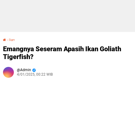
›
Ikan
Emangnya Seseram Apasih Ikan Goliath Tigerfish?
Emangnya Seseram Apasih Ikan Goliath
Tigerfish?
Admin
4/01/2025, 00:22 WIB