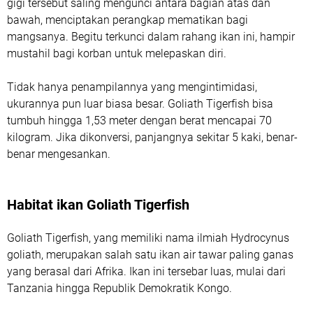
gigi tersebut saling mengunci antara bagian atas dan
bawah, menciptakan perangkap mematikan bagi
mangsanya. Begitu terkunci dalam rahang ikan ini, hampir
mustahil bagi korban untuk melepaskan diri.
Tidak hanya penampilannya yang mengintimidasi,
ukurannya pun luar biasa besar. Goliath Tigerfish bisa
tumbuh hingga 1,53 meter dengan berat mencapai 70
kilogram. Jika dikonversi, panjangnya sekitar 5 kaki, benar-
benar mengesankan.
Habitat ikan Goliath Tigerfish
Goliath Tigerfish, yang memiliki nama ilmiah Hydrocynus
goliath, merupakan salah satu ikan air tawar paling ganas
yang berasal dari Afrika. Ikan ini tersebar luas, mulai dari
Tanzania hingga Republik Demokratik Kongo.