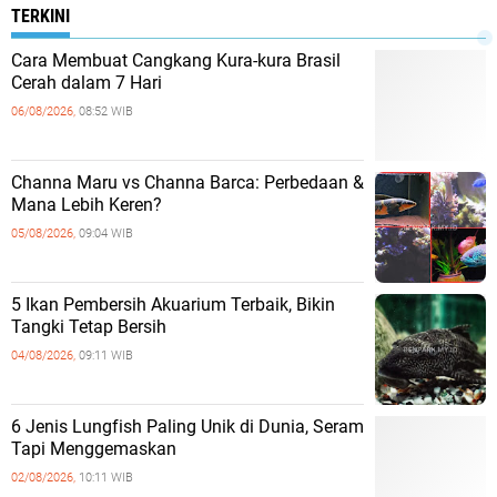
TERKINI
Cara Membuat Cangkang Kura-kura Brasil
Cerah dalam 7 Hari
06/08/2026,
08:52 WIB
Channa Maru vs Channa Barca: Perbedaan &
Mana Lebih Keren?
05/08/2026,
09:04 WIB
5 Ikan Pembersih Akuarium Terbaik, Bikin
Tangki Tetap Bersih
04/08/2026,
09:11 WIB
6 Jenis Lungfish Paling Unik di Dunia, Seram
Tapi Menggemaskan
02/08/2026,
10:11 WIB