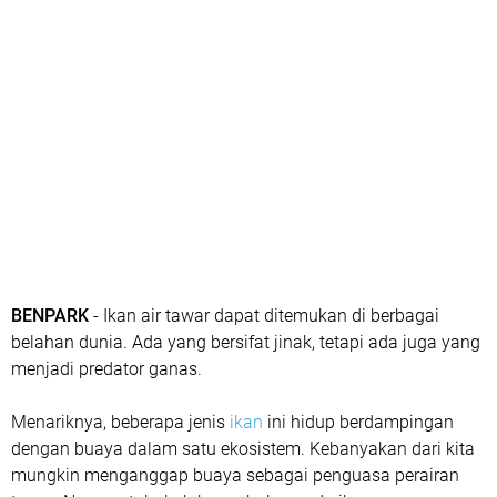
BENPARK
- Ikan air tawar dapat ditemukan di berbagai
belahan dunia. Ada yang bersifat jinak, tetapi ada juga yang
menjadi predator ganas.
Menariknya, beberapa jenis
ikan
ini hidup berdampingan
dengan buaya dalam satu ekosistem. Kebanyakan dari kita
mungkin menganggap buaya sebagai penguasa perairan