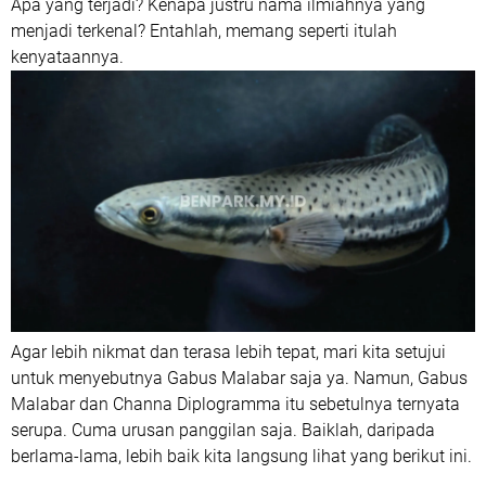
Apa yang terjadi? Kenapa justru nama ilmiahnya yang
menjadi terkenal? Entahlah, memang seperti itulah
kenyataannya.
Agar lebih nikmat dan terasa lebih tepat, mari kita setujui
untuk menyebutnya Gabus Malabar saja ya. Namun, Gabus
Malabar dan Channa Diplogramma itu sebetulnya ternyata
serupa. Cuma urusan panggilan saja. Baiklah, daripada
berlama-lama, lebih baik kita langsung lihat yang berikut ini.