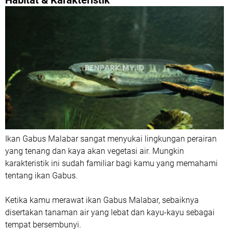
Habitat & Karakteristik
Ikan Gabus Malabar sangat menyukai lingkungan perairan
yang tenang dan kaya akan vegetasi air. Mungkin
karakteristik ini sudah familiar bagi kamu yang memahami
tentang ikan Gabus.
Ketika kamu merawat ikan Gabus Malabar, sebaiknya
disertakan tanaman air yang lebat dan kayu-kayu sebagai
tempat bersembunyi.