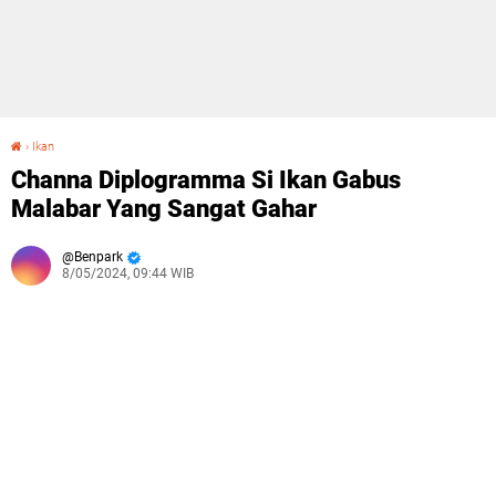
›
Ikan
Channa Diplogramma Si Ikan Gabus Malabar Yang Sangat Gahar
Channa Diplogramma Si Ikan Gabus
Malabar Yang Sangat Gahar
Benpark
8/05/2024, 09:44 WIB