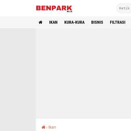
IKAN
KURA-KURA
BISNIS
FILTRASI
5 Jenis Ikan Pembersih Lumut Untuk Akuarium
›
Ikan