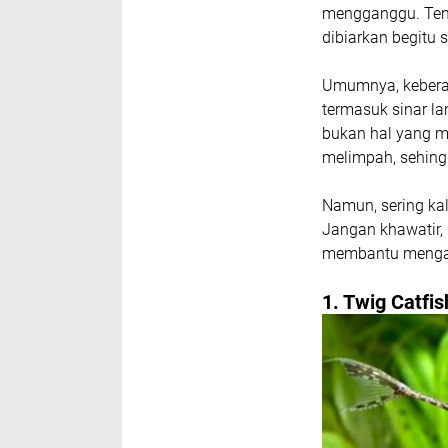
mengganggu. Tentu
dibiarkan begitu s
Umumnya, keberada
termasuk sinar la
bukan hal yang m
melimpah, sehin
Namun, sering ka
Jangan khawatir,
membantu mengata
1. Twig Catfis