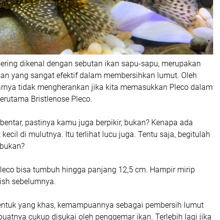
 sering dikenal dengan sebutan ikan sapu-sapu, merupakan
ikan yang sangat efektif dalam membersihkan lumut. Oleh
narnya tidak mengherankan jika kita memasukkan Pleco dalam
erutama Bristlenose Pleco.
entar, pastinya kamu juga berpikir, bukan? Kenapa ada
cil di mulutnya. Itu terlihat lucu juga. Tentu saja, begitulah
 bukan?
Pleco bisa tumbuh hingga panjang 12,5 cm. Hampir mirip
ish sebelumnya.
bentuk yang khas, kemampuannya sebagai pembersih lumut
uatnya cukup disukai oleh penggemar ikan. Terlebih lagi jika