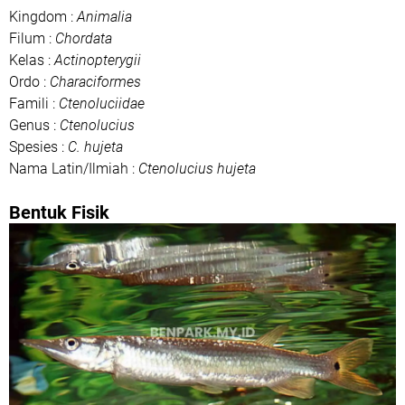
Kingdom :
Animalia
Filum :
Chordata
Kelas :
Actinopterygii
Ordo :
Characiformes
Famili :
Ctenoluciidae
Genus :
Ctenolucius
Spesies :
C. hujeta
Nama Latin/Ilmiah :
Ctenolucius hujeta
Bentuk Fisik