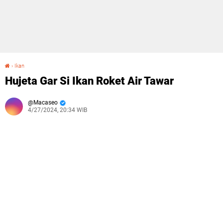
›
Ikan
Hujeta Gar Si Ikan Roket Air Tawar
Hujeta Gar Si Ikan Roket Air Tawar
Macaseo
4/27/2024, 20:34 WIB