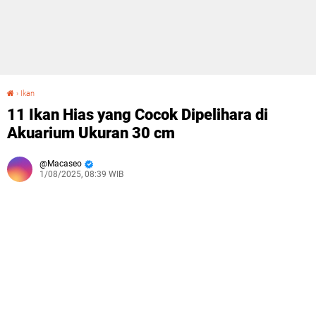
›
Ikan
11 Ikan Hias yang Cocok Dipelihara di Akuarium Ukuran 30 cm
11 Ikan Hias yang Cocok Dipelihara di
Akuarium Ukuran 30 cm
Macaseo
1/08/2025, 08:39 WIB