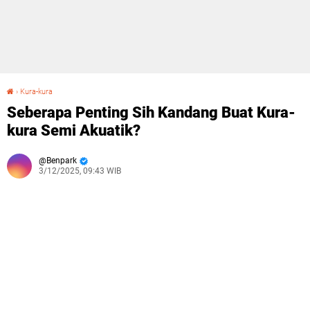
›
Kura-kura
Seberapa Penting Sih Kandang Buat Kura-kura Semi Akuatik?
Seberapa Penting Sih Kandang Buat Kura-
kura Semi Akuatik?
Benpark
3/12/2025, 09:43 WIB