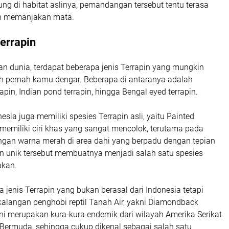
ng di habitat aslinya, pemandangan tersebut tentu terasa
an memanjakan mata.
Terrapin
an dunia, terdapat beberapa jenis Terrapin yang mungkin
h pernah kamu dengar. Beberapa di antaranya adalah
pin, Indian pond terrapin, hingga Bengal eyed terrapin.
esia juga memiliki spesies Terrapin asli, yaitu Painted
ni memiliki ciri khas yang sangat mencolok, terutama pada
ngan warna merah di area dahi yang berpadu dengan tepian
n unik tersebut membuatnya menjadi salah satu spesies
kan.
la jenis Terrapin yang bukan berasal dari Indonesia tetapi
kalangan penghobi reptil Tanah Air, yakni Diamondback
 ini merupakan kura-kura endemik dari wilayah Amerika Serikat
 Bermuda, sehingga cukup dikenal sebagai salah satu