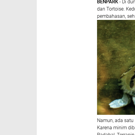
BENPARK
- Di dun
dan Tortoise. Ked
pembahasan, sehi
Namun, ada satu is
Karena minim dib
Padahal, Terrapi