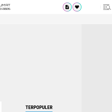
UM'AT
08 2026
TERPOPULER