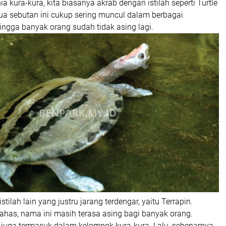
ia kura-kura, kita biasanya akrab dengan istilah seperti Turtle
ua sebutan ini cukup sering muncul dalam berbagai
ngga banyak orang sudah tidak asing lagi.
tilah lain yang justru jarang terdengar, yaitu Terrapin.
ahas, nama ini masih terasa asing bagi banyak orang.
n juga termasuk dalam kelompok kura-kura. Lalu, sebenarnya