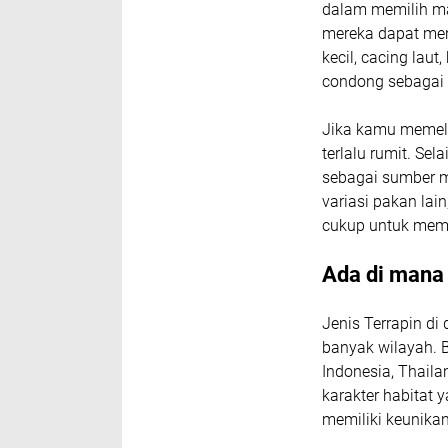
dalam memilih ma
mereka dapat men
kecil, cacing lau
condong sebagai 
Jika kamu memeli
terlalu rumit. Sel
sebagai sumber m
variasi pakan lai
cukup untuk mem
Ada di mana 
Jenis Terrapin di
banyak wilayah. B
Indonesia, Thaila
karakter habitat 
memiliki keunika