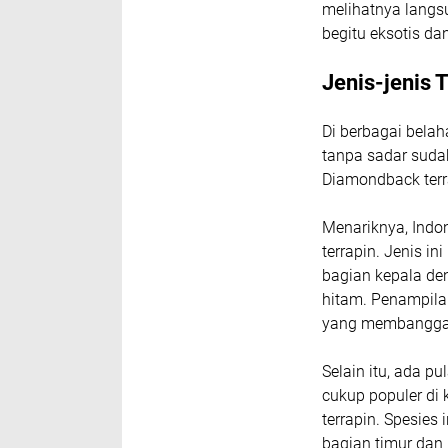
melihatnya langsu
begitu eksotis d
Jenis-jenis 
Di berbagai belah
tanpa sadar suda
Diamondback terra
Menariknya, Indon
terrapin. Jenis i
bagian kepala de
hitam. Penampila
yang membangga
Selain itu, ada pu
cukup populer di 
terrapin. Spesies
bagian timur dan