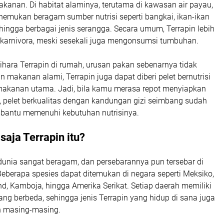
kanan. Di habitat alaminya, terutama di kawasan air payau,
emukan beragam sumber nutrisi seperti bangkai, ikan-ikan
t, hingga berbagai jenis serangga. Secara umum, Terrapin lebih
karnivora, meski sesekali juga mengonsumsi tumbuhan.
hara Terrapin di rumah, urusan pakan sebenarnya tidak
ain makanan alami, Terrapin juga dapat diberi pelet bernutrisi
akanan utama. Jadi, bila kamu merasa repot menyiapkan
n, pelet berkualitas dengan kandungan gizi seimbang sudah
bantu memenuhi kebutuhan nutrisinya.
saja Terrapin itu?
 dunia sangat beragam, dan persebarannya pun tersebar di
eberapa spesies dapat ditemukan di negara seperti Meksiko,
nd, Kamboja, hingga Amerika Serikat. Setiap daerah memiliki
yang berbeda, sehingga jenis Terrapin yang hidup di sana juga
n masing-masing.