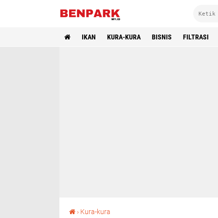
IKAN
KURA-KURA
BISNIS
FILTRASI
Terrapin Itu Kura-kura Brackish, Jarang yang Tahu
›
Kura-kura